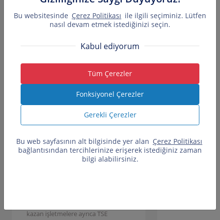
başvurarak belgelendiriliyor.
Belgelendirilen kuruluşların
Bu websitesinde
Çerez Politikası
ile ilgili seçiminiz. Lütfen
nasıl devam etmek istediğinizi seçin.
SHGM’nin değerlendirmesinden
sonra sertifika almaya hak
Kabul ediyorum
kazanmaktadır. Bu yılda 13
kuruluşa farklı havaalanlarındaki
faaliyetleri kapsamında 72 tane
Tüm Çerezler
"Yeşil Kuruluş Sertifikası" verildi.
Fonksiyonel Çerezler
Sivil havacılıktaki gelişmelere paralel
olarak artış gösteren gürültü ve
Gerekli Çerezler
emisyonun azaltılması, hava
kalitesinin kontrolünü, katı atıkların
Bu web sayfasının alt bilgisinde yer alan
Çerez Politikası
ve atık suların yönetimi, kimyasal
bağlantısından tercihlerinize erişerek istediğiniz zaman
bilgi alabilirsiniz.
maddelerin kontrolün sağlaması
açısından proje büyük önem
taşımaktadır.
Yeşil Kuruluş Sertifikası almaya hak
kazan işletmelere ayrıca TSE