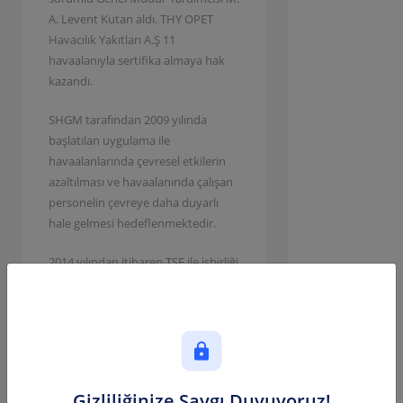
A. Levent Kutan aldı. THY OPET
Havacılık Yakıtları A.Ş 11
havaalanıyla sertifika almaya hak
kazandı.
SHGM tarafından 2009 yılında
başlatılan uygulama ile
havaalanlarında çevresel etkilerin
azaltılması ve havaalanında çalışan
personelin çevreye daha duyarlı
hale gelmesi hedeflenmektedir.
2014 yılından itibaren TSE ile işbirliği
içinde yürütülen proje kapsamında
işletmelere, Yeşil Havaalanı
Kuruluşu Unvanı Sertifikası
verilmektedir. "Yeşil Havaalanı
Projesi uygulama esasları"nı
gerçekleştiren kuruluşlar, TSE'ye
Gizliliğinize Saygı Duyuyoruz!