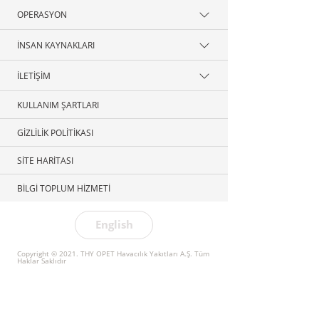
OPERASYON
İNSAN KAYNAKLARI
İLETİŞİM
KULLANIM ŞARTLARI
GİZLİLİK POLİTİKASI
SİTE HARİTASI
BİLGİ TOPLUM HİZMETİ
English
Copyright © 2021. THY OPET Havacılık Yakıtları A.Ş. Tüm
Haklar Saklıdır