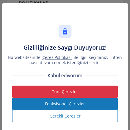
POLİTİKALAR
SERTİFİKALAR
ETİK İLKELER VE UYUM POLİTİKALARI
KAMUNUN BİLGİLENDİRİLMESİ
İKMAL VE LOJİSTİK
Gizliliğinize Saygı Duyuyoruz!
TEDARIK VE DEPOLAMA
Bu websitesinde
Çerez Politikası
ile ilgili seçiminiz. Lütfen
DENİZ NAKLİYE OPERASYONU
nasıl devam etmek istediğinizi seçin.
KARA NAKLİYE OPERASYONU
Kabul ediyorum
TEHLİKELİ MADDE REHBERİ
Tüm Çerezler
OPERASYON
Fonksiyonel Çerezler
HAVA İKMAL TESİSLERİ
TEKNİK BAKIM HİZMETLERİ
Gerekli Çerezler
ULUSLARARASI TEKNİK STANDARTLAR
VE EĞİTİM FAALİYETLERİ