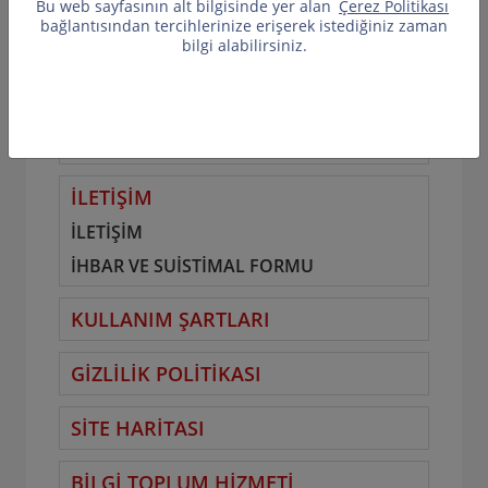
Bu web sayfasının alt bilgisinde yer alan
Çerez Politikası
bağlantısından tercihlerinize erişerek istediğiniz zaman
İNSAN KAYNAKLARI
bilgi alabilirsiniz.
İNSAN KAYNAKLARI POLİTİKAMIZ
İNSAN KAYNAKLARI SÜREÇLERİ
KARİYER OLANAKLARI
İLETİŞİM
İLETİŞİM
İHBAR VE SUİSTİMAL FORMU
KULLANIM ŞARTLARI
GİZLİLİK POLİTİKASI
SİTE HARİTASI
BİLGİ TOPLUM HİZMETİ